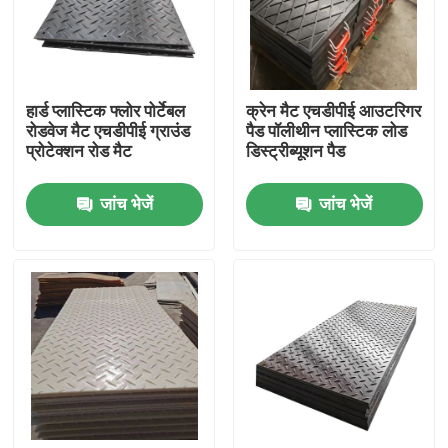
कारखाना भ्रमण
हार्ड प्लास्टिक फ्लोर पोर्टेबल
क्रेन मैट एचडीपीई आउटरिगर
गुणवत्ता नियंत्रण
रोडवेज मैट एचडीपीई ग्राउंड
पैड पॉलीथीन प्लास्टिक लोड
प्रोटेक्शन रोड मैट
डिस्ट्रीब्यूशन पैड
संपर्क करें
जांच भेजें
जांच भेजें
समाचार
पॉलीथीन प्लास्टिक शीट
यूएचएमडब्ल्यूपीई लाइनर
ग्राउंड प्रोटेक्शन मैट