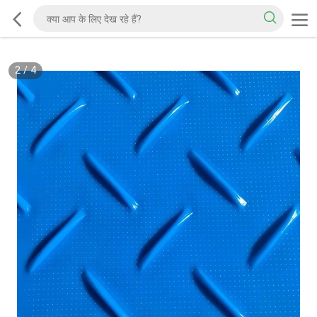
2
/
4